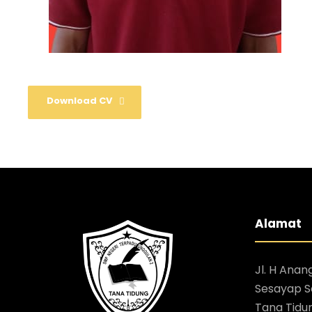
Download CV
Alamat
Jl. H Anan
Sesayap Se
Tana Tidu