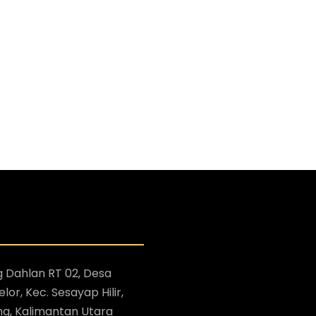
g Dahlan RT 02, Desa
lor, Kec. Sesayap Hilir,
ng, Kalimantan Utara