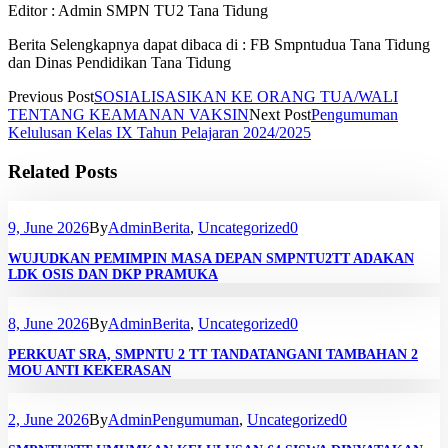
Editor : Admin SMPN TU2 Tana Tidung
Berita Selengkapnya dapat dibaca di : FB Smpntudua Tana Tidung
dan Dinas Pendidikan Tana Tidung
Previous Post
SOSIALISASIKAN KE ORANG TUA/WALI
TENTANG KEAMANAN VAKSIN
Next Post
Pengumuman
Kelulusan Kelas IX Tahun Pelajaran 2024/2025
Related Posts
9, June 2026
By
Admin
Berita
,
Uncategorized
0
WUJUDKAN PEMIMPIN MASA DEPAN SMPNTU2TT ADAKAN
LDK OSIS DAN DKP PRAMUKA
8, June 2026
By
Admin
Berita
,
Uncategorized
0
PERKUAT SRA, SMPNTU 2 TT TANDATANGANI TAMBAHAN 2
MOU ANTI KEKERASAN
2, June 2026
By
Admin
Pengumuman
,
Uncategorized
0