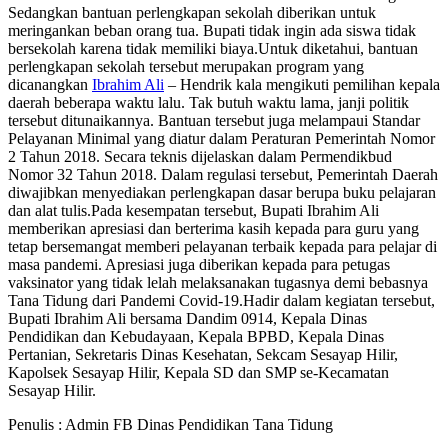
Sedangkan bantuan perlengkapan sekolah diberikan untuk
meringankan beban orang tua. Bupati tidak ingin ada siswa tidak
bersekolah karena tidak memiliki biaya.Untuk diketahui, bantuan
perlengkapan sekolah tersebut merupakan program yang
dicanangkan
Ibrahim Ali
– Hendrik kala mengikuti pemilihan kepala
daerah beberapa waktu lalu. Tak butuh waktu lama, janji politik
tersebut ditunaikannya. Bantuan tersebut juga melampaui Standar
Pelayanan Minimal yang diatur dalam Peraturan Pemerintah Nomor
2 Tahun 2018. Secara teknis dijelaskan dalam Permendikbud
Nomor 32 Tahun 2018. Dalam regulasi tersebut, Pemerintah Daerah
diwajibkan menyediakan perlengkapan dasar berupa buku pelajaran
dan alat tulis.Pada kesempatan tersebut, Bupati Ibrahim Ali
memberikan apresiasi dan berterima kasih kepada para guru yang
tetap bersemangat memberi pelayanan terbaik kepada para pelajar di
masa pandemi. Apresiasi juga diberikan kepada para petugas
vaksinator yang tidak lelah melaksanakan tugasnya demi bebasnya
Tana Tidung dari Pandemi Covid-19.Hadir dalam kegiatan tersebut,
Bupati Ibrahim Ali bersama Dandim 0914, Kepala Dinas
Pendidikan dan Kebudayaan, Kepala BPBD, Kepala Dinas
Pertanian, Sekretaris Dinas Kesehatan, Sekcam Sesayap Hilir,
Kapolsek Sesayap Hilir, Kepala SD dan SMP se-Kecamatan
Sesayap Hilir.
Penulis : Admin FB Dinas Pendidikan Tana Tidung