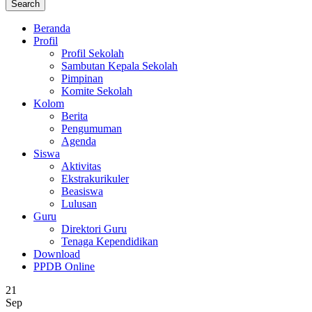
Beranda
Profil
Profil Sekolah
Sambutan Kepala Sekolah
Pimpinan
Komite Sekolah
Kolom
Berita
Pengumuman
Agenda
Siswa
Aktivitas
Ekstrakurikuler
Beasiswa
Lulusan
Guru
Direktori Guru
Tenaga Kependidikan
Download
PPDB Online
21
Sep